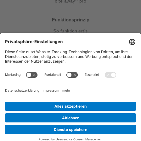
bite away
pro
Funktionsprinzip
So funktioniert's
Kontakt & Service
Gebrauchsanweisungen
FAQ
Kontakt
Presse
Entsorgungshinweis
Follow Us