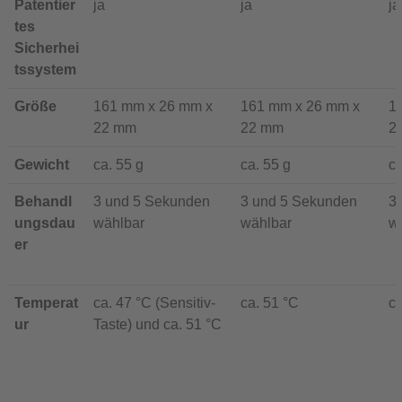
Patentier
ja
ja
ja
tes
Sicherhei
tssystem
Größe
161 mm x 26 mm x
161 mm x 26 mm x
1
22 mm
22 mm
2
Gewicht
ca. 55 g
ca. 55 g
ca
Behandl
3 und 5 Sekunden
3 und 5 Sekunden
3
ungsdau
wählbar
wählbar
w
er
Temperat
ca. 47 °C (Sensitiv-
ca. 51 °C
ca
ur
Taste) und ca. 51 °C