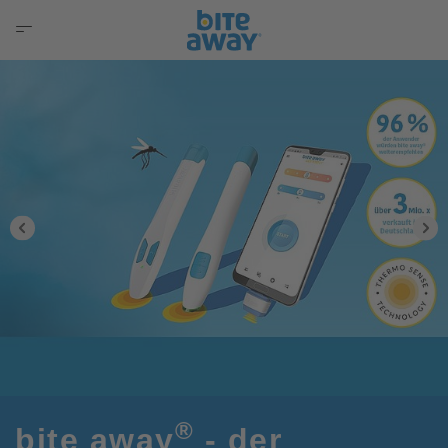
®
bite away
- der