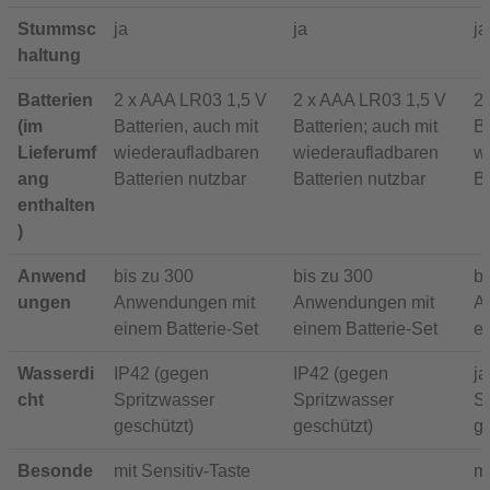
Stummsc
ja
ja
ja
haltung
Batterien
2 x AAA LR03 1,5 V
2 x AAA LR03 1,5 V
2 
(im
Batterien, auch mit
Batterien; auch mit
Ba
Lieferumf
wiederaufladbaren
wiederaufladbaren
w
ang
Batterien nutzbar
Batterien nutzbar
Ba
enthalten
)
Anwend
bis zu 300
bis zu 300
bi
ungen
Anwendungen mit
Anwendungen mit
A
einem Batterie-Set
einem Batterie-Set
ei
Wasserdi
IP42 (gegen
IP42 (gegen
ja
cht
Spritzwasser
Spritzwasser
St
geschützt)
geschützt)
ge
Besonde
mit Sensitiv-Taste
mi