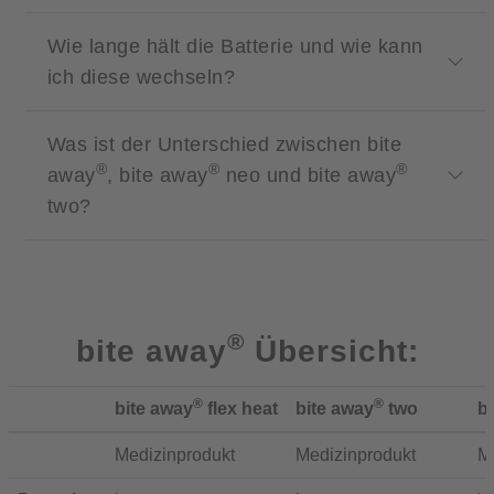
Wie lange hält die Batterie und wie kann
ich diese wechseln?
Was ist der Unterschied zwischen bite
®
®
®
away
, bite away
neo und bite away
two?
®
bite away
Übersicht:
®
®
bite away
flex heat
bite away
two
b
Medizinprodukt
Medizinprodukt
M