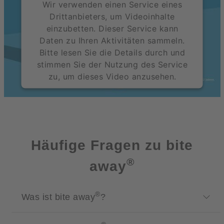
Wir verwenden einen Service eines
Drittanbieters, um Videoinhalte
einzubetten. Dieser Service kann
Daten zu Ihren Aktivitäten sammeln.
Bitte lesen Sie die Details durch und
stimmen Sie der Nutzung des Service
zu, um dieses Video anzusehen.
Mehr Informationen
Akzeptieren
Häufige Fragen zu bite
powered by
Usercentrics Consent Management
Platform
®
away
®
Was ist bite away
?