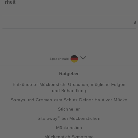
rheit
a
Sprachwahl
Ratgeber
Entzündeter Mückenstich: Ursachen, mögliche Folgen
und Behandlung
Sprays und Cremes zum Schutz Deiner Haut vor Mücke
Stichheiler
®
bite away
bei Mückenstichen
Mückenstich
Mückenstich Symptome