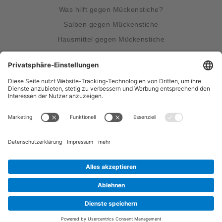
Was hilft gegen Mückenstiche?
Salben gegen Mückenstiche
Hausmittel gegen Mückenstiche
Wissenswertes über Mücken
Was hilft gegen Mücken?
Unsere Produkte
®
bite away
two
®
bite away
flex heat
®
bite away
neo
®
bite away
pro
Funktionsprinzip
So funktioniert's