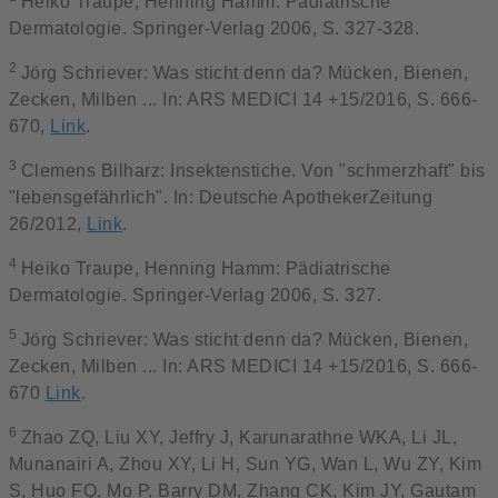
Heiko Traupe, Henning Hamm: Pädiatrische
Dermatologie. Springer-Verlag 2006, S. 327-328.
2
Jörg Schriever: Was sticht denn da? Mücken, Bienen,
Zecken, Milben ... In: ARS MEDICI 14 +15/2016, S. 666-
670,
Link
.
3
Clemens Bilharz: Insektenstiche. Von "schmerzhaft" bis
"lebensgefährlich". In: Deutsche ApothekerZeitung
26/2012,
Link
.
4
Heiko Traupe, Henning Hamm: Pädiatrische
Dermatologie. Springer-Verlag 2006, S. 327.
5
Jörg Schriever: Was sticht denn da? Mücken, Bienen,
Zecken, Milben ... In: ARS MEDICI 14 +15/2016, S. 666-
670
Link
.
6
Zhao ZQ, Liu XY, Jeffry J, Karunarathne WKA, Li JL,
Munanairi A, Zhou XY, Li H, Sun YG, Wan L, Wu ZY, Kim
S, Huo FQ, Mo P, Barry DM, Zhang CK, Kim JY, Gautam