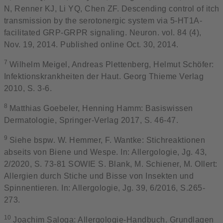
N, Renner KJ, Li YQ, Chen ZF. Descending control of itch
transmission by the serotonergic system via 5-HT1A-
facilitated GRP-GRPR signaling. Neuron. vol. 84 (4),
Nov. 19, 2014. Published online Oct. 30, 2014.
7
Wilhelm Meigel, Andreas Plettenberg, Helmut Schöfer:
Infektionskrankheiten der Haut. Georg Thieme Verlag
2010, S. 3-6.
8
Matthias Goebeler, Henning Hamm: Basiswissen
Dermatologie, Springer-Verlag 2017, S. 46-47.
9
Siehe bspw. W. Hemmer, F. Wantke: Stichreaktionen
abseits von Biene und Wespe. In: Allergologie, Jg. 43,
2/2020, S. 73-81 SOWIE S. Blank, M. Schiener, M. Ollert:
Allergien durch Stiche und Bisse von Insekten und
Spinnentieren. In: Allergologie, Jg. 39, 6/2016, S.265-
273.
10
Joachim Saloga: Allergologie-Handbuch. Grundlagen