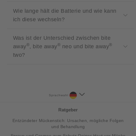
Wie lange hält die Batterie und wie kann
ich diese wechseln?
Was ist der Unterschied zwischen bite
®
®
®
away
, bite away
neo und bite away
two?
Sprachwahl
Ratgeber
Entzündeter Mückenstich: Ursachen, mögliche Folgen
und Behandlung
Sprays und Cremes zum Schutz Deiner Haut vor Mücke