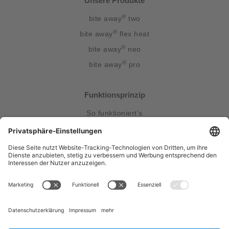
Unsere Produkte
®
bite away
two
®
bite away
flex heat
®
bite away
neo
®
bite away
pro
Funktionsprinzip
So funktioniert's
Kontakt & Service
Gebrauchsanweisungen
FAQ
Kontakt
Presse
Entsorgungshinweis