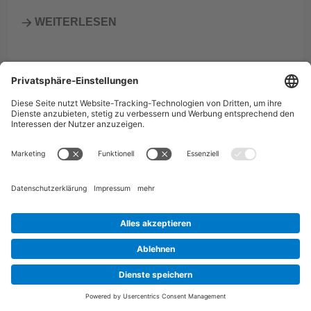
WEITERLESEN
Sprachwahl
Ratgeber
Entzündeter Mückenstich: Ursachen, mögliche Folgen
und Behandlung
Sprays und Cremes zum Schutz Deiner Haut vor Mücke
Stichheiler
®
bite away
bei Mückenstichen
Mückenstich