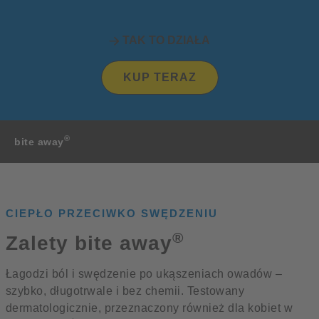
TAK TO DZIAŁA
KUP TERAZ
®
bite away
CIEPŁO PRZECIWKO SWĘDZENIU
®
Zalety bite away
Łagodzi ból i swędzenie po ukąszeniach owadów –
szybko, długotrwale i bez chemii. Testowany
dermatologicznie, przeznaczony również dla kobiet w