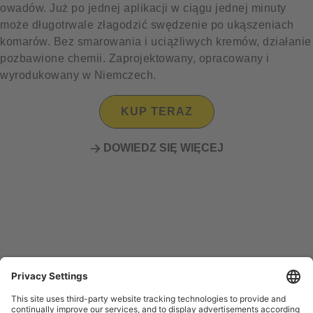
owadów. Już po jednej aplikacji w ciągu jednej minuty
może długotrwale złagodzić swędzenie po ukąszeniach
komarów. Bez smarowania i uciążliwych kremów, działanie
pozbawione chemii. Zaprojektowany, opracowany i
wyrodukowany w Niemczech.
KUP TERAZ
DOWIEDZ SIĘ WIĘCEJ
Language Selection
ZASADA DZIAŁANIA