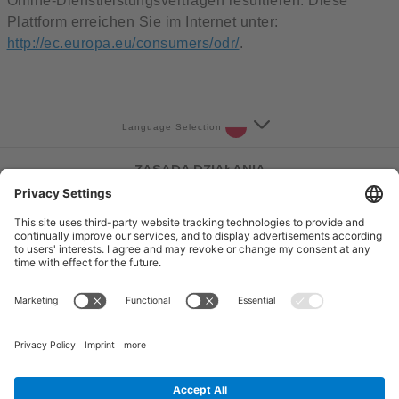
Online-Dienstleistungsverträgen resultieren. Diese
Plattform erreichen Sie im Internet unter:
http://ec.europa.eu/consumers/odr/
.
Language Selection
ZASADA DZIAŁANIA
Jak to działa
Usługa
FAQ
Kontakt
Follow Us