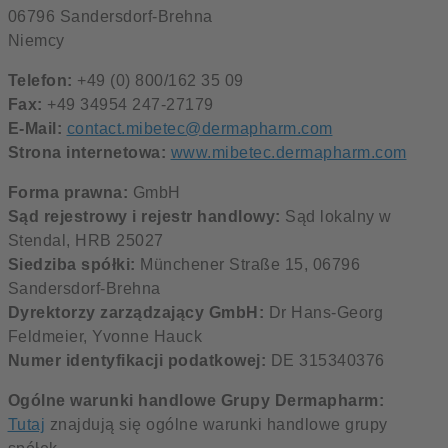
06796 Sandersdorf-Brehna
Niemcy
Telefon:
+49 (0) 800/162 35 09
Fax:
+49 34954 247-27179
E-Mail:
contact.mibetec@dermapharm.com
Strona internetowa:
www.mibetec.dermapharm.com
Forma prawna:
GmbH
Sąd rejestrowy i rejestr handlowy:
Sąd lokalny w
Stendal, HRB 25027
Siedziba spółki:
Münchener Straße 15, 06796
Sandersdorf-Brehna
Dyrektorzy zarządzający GmbH:
Dr Hans-Georg
Feldmeier, Yvonne Hauck
Numer identyfikacji podatkowej:
DE 315340376
Ogólne warunki handlowe Grupy Dermapharm:
Tutaj
znajdują się ogólne warunki handlowe grupy