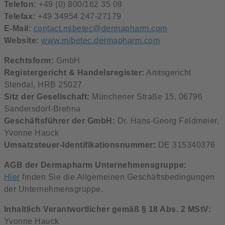
Telefon:
+49 (0) 800/162 35 09
Telefax:
+49 34954 247-27179
E-Mail:
contact.mibetec@dermapharm.com
Website:
www.mibetec.dermapharm.com
Rechtsform:
GmbH
Registergericht & Handelsregister:
Amtsgericht
Stendal, HRB 25027
Sitz der Gesellschaft:
Münchener Straße 15, 06796
Sandersdorf-Brehna
Geschäftsführer der GmbH:
Dr. Hans-Georg Feldmeier,
Yvonne Hauck
Umsatzsteuer-Identifikationsnummer
:
DE 315340376
AGB der Dermapharm Unternehmensgruppe:
Hier
finden Sie die Allgemeinen Geschäftsbedingungen
der Unternehmensgruppe.
Inhaltlich Verantwortlicher gemäß § 18 Abs. 2 MStV:
Yvonne Hauck