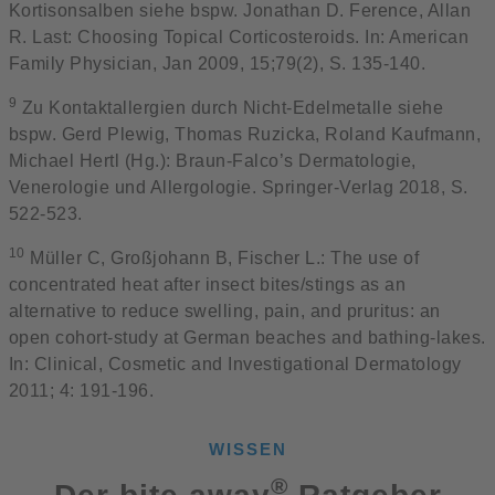
Kortisonsalben siehe bspw. Jonathan D. Ference, Allan
R. Last: Choosing Topical Corticosteroids. In: American
Family Physician, Jan 2009, 15;79(2), S. 135-140.
9
Zu Kontaktallergien durch Nicht-Edelmetalle siehe
bspw. Gerd Plewig, Thomas Ruzicka, Roland Kaufmann,
Michael Hertl (Hg.): Braun-Falco’s Dermatologie,
Venerologie und Allergologie. Springer-Verlag 2018, S.
522-523.
10
Müller C, Großjohann B, Fischer L.: The use of
concentrated heat after insect bites/stings as an
alternative to reduce swelling, pain, and pruritus: an
open cohort-study at German beaches and bathing-lakes.
In: Clinical, Cosmetic and Investigational Dermatology
2011; 4: 191-196.
WISSEN
®