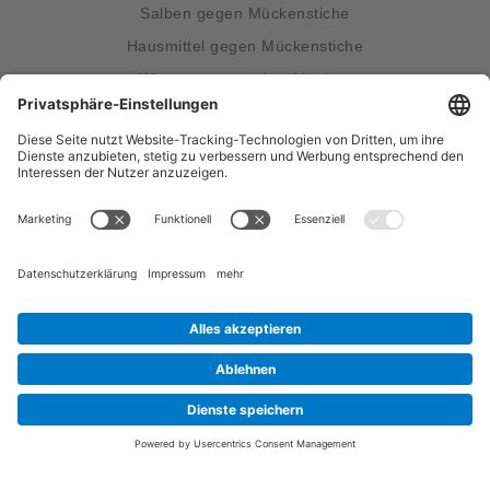
Salben gegen Mückenstiche
Hausmittel gegen Mückenstiche
Wissenswertes über Mücken
Was hilft gegen Mücken?
Unsere Produkte
®
bite away
two
®
bite away
flex heat
®
bite away
neo
®
bite away
pro
Funktionsprinzip
So funktioniert's
Kontakt & Service