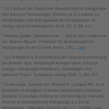
5
S2-Leitlinie der Deutschen Gesellschaft für Allergologie
und klinische Immunologie (DGAKI) et al: Leitlinie zu
Akuttherapie und Management der Anaphylaxie. In:
Allergo Journal International 2014; 23: S. 96–112.
6
Allergie gegen „Mückenstiche“ – gibt es das? (Interview
mit Marcus Maurer, Professor für dermatologische
Allergologie an der Charité Berlin, URL:
Link
)
7
Zur Indikation & Durchführung der Hyposensibilisierung
bei Bienen- bzw. Wespengift-Allergie siehe Joachim
Saloga: Allergologie-Handbuch. Grundlagen und
klinische Praxis. Schattauer Verlag 2006, S.395-397.
8
Siehe bspw. Docena GH, Benítez P, Campos RE, et al.
Detection of allergens in Aedes albifasciatus mosquito
(Diptera: Culicidae) extracts by immunological methods.
Journal of Investigational Allergology & Clinical
Immunology. 1999 May-Jun;9(3):165-171 SOWIE Lígia