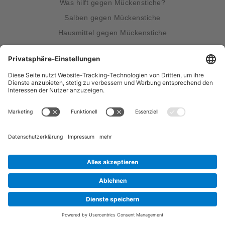
Was hilft gegen Mückenstiche?
Salben gegen Mückenstiche
Hausmittel gegen Mückenstiche
Wissenswertes über Mücken
Was hilft gegen Mücken?
Unsere Produkte
®
bite away
two
®
bite away
flex heat
®
bite away
neo
®
bite away
pro
Funktionsprinzip
So funktioniert's