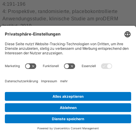
4:191-196
4: Prospektive, randomisierte, placebokontrollierte
Anwendungsstudie, klinische Studie am proDERM
Institut, 2019.
Sprachwahl
Funktionsprinzip
So funktioniert's
Follow Us
Sitemap
Datenschutz
Impressum
© 2026 bite away®
Cookie-Einstellungen