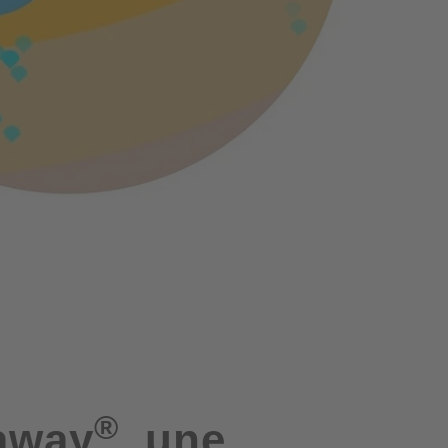
®
 away
, une