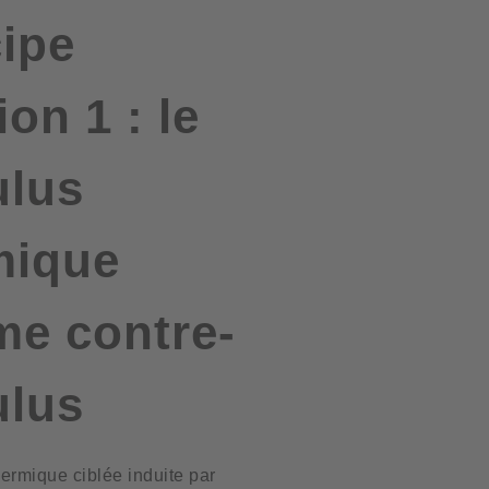
cipe
ion 1 : le
ulus
mique
e contre-
ulus
ermique ciblée induite par