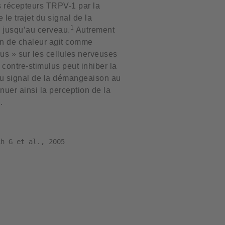
es récepteurs TRPV-1 par la
 le trajet du signal de la
1
jusqu’au cerveau.
Autrement
ion de chaleur agit comme
lus » sur les cellules nerveuses
 contre-stimulus peut inhiber la
du signal de la démangeaison au
nuer ainsi la perception de la
.
ch G et al., 2005