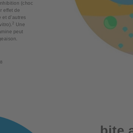
nhibition (choc
 effet de
 et d’autres
2
itro).
Une
tamine peut
geaison.
8
bite