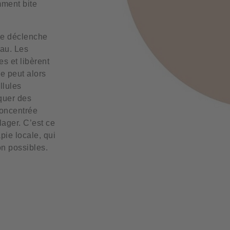
mment bite
ve déclenche
eau. Les
es et libèrent
ée peut alors
llules
quer des
oncentrée
ager. C’est ce
pie locale, qui
on possibles.