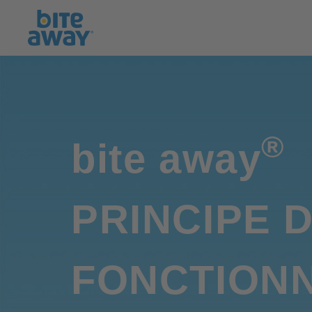
®
bite away
PRINCIPE 
FONCTION