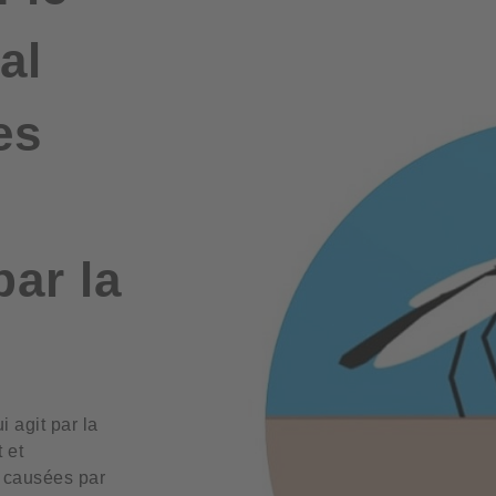
al
es
par la
i agit par la
 et
 causées par