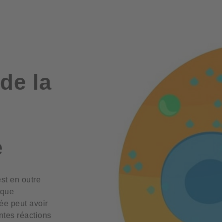
de la
e
st en outre
 que
ée peut avoir
entes réactions