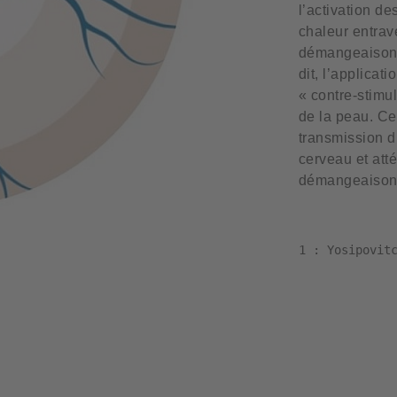
l’activation d
chaleur entrave
démangeaison 
dit, l’applicat
« contre-stimu
de la peau. Ce
transmission 
cerveau et atté
démangeaison
1 : Yosipovit