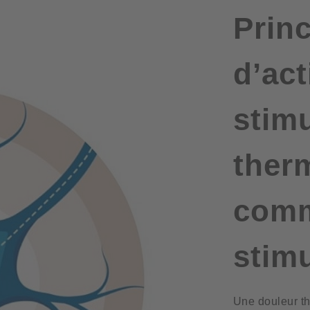
Prin
d’act
stim
ther
comm
stim
Une douleur th