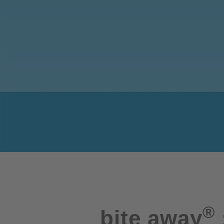
®
bite away