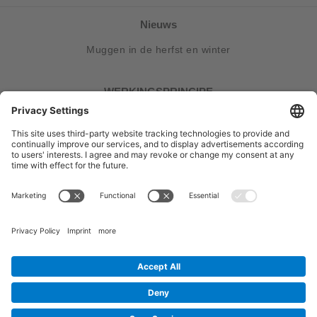
Nieuws
Muggen in de herfst en winter
WERKINGSPRINCIPE
Hoe het werkt
Service en contact
FAQ
Volg ons
Algemene voorwaarden
Retourneren
Gegevensbescherming
Afdruk