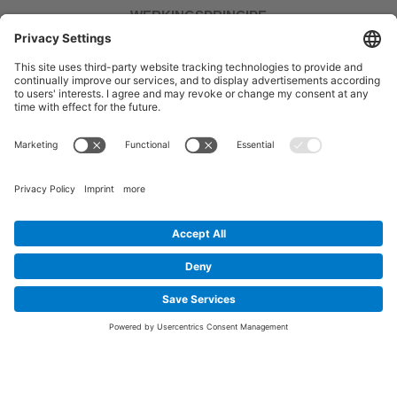
WERKINGSPRINCIPE
Hoe het werkt
Service en contact
FAQ
Volg ons
Algemene voorwaarden
Retourneren
Gegevensbescherming
Afdruk
© 2026 bite away®
Cookie settings