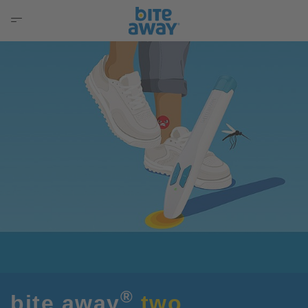
®
bite away
two