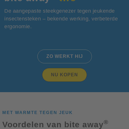
De aangepaste steekgenezer tegen jeukende
insectensteken – bekende werking, verbeterde
ergonomie.
ZO WERKT HIJ
NU KOPEN
MET WARMTE TEGEN JEUK
®
Voordelen van bite away