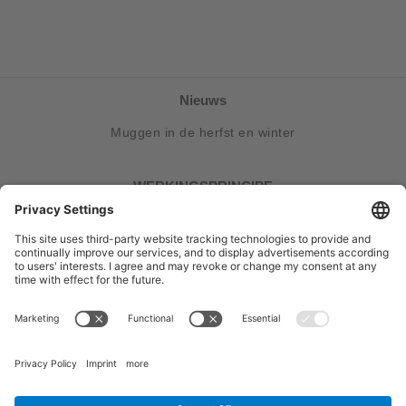
Nieuws
Muggen in de herfst en winter
WERKINGSPRINCIPE
Hoe het werkt
Service en contact
FAQ
Volg ons