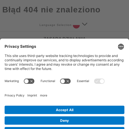
Błąd 404 nie znaleziono
Language Selection
ZASADA DZIAŁANIA
Jak to działa
Usługa
FAQ
Kontakt
Follow Us
Ochrona danych
Nadruk