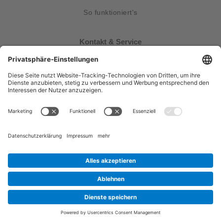
So funktioniert's
Kontakt & Service
Gebrauchsanweisungen
FAQ
Kontakt
Presse
Entsorgungshinweis
Follow Us
Sitemap
Datenschutz
Impressum
© 2026 bite away®
Cookie-Einstellungen