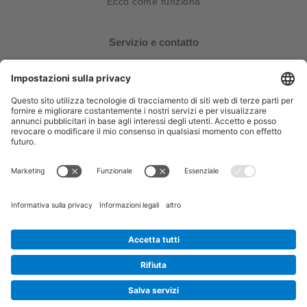
Ecco come funziona
Servizio e contatto
FAQ
Contatti
Stampa
Follow Us
È un dispositivo medico CE 0123. Leggere attentamente
le avvertenze e le istruzioni d‘uso. Autorizzazione del
messaggio pubblicitario del 23/03/2026
Protezione dei dati
Impronta