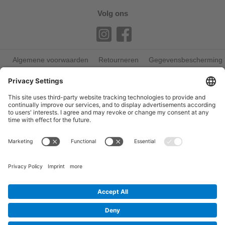
Volg ons
Algemene voorwaarden
Retourneren
Gegevensbescherming
Afdruk
© 2026 bite away®
Cookie settings