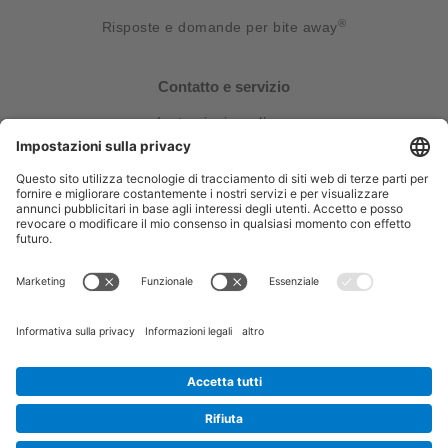
®
Risposte e domande per bite away
Contatto e servizio
Instruzioni per l’uso
Contatto
Avvisi Legali
Impronta
© 2026 bite away®
Cookie settings