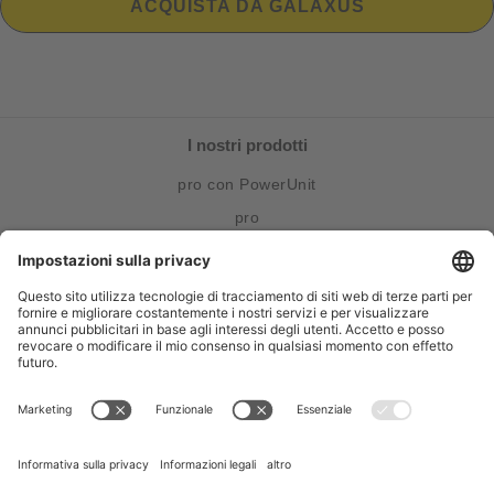
ACQUISTA DA GALAXUS
I nostri prodotti
pro con PowerUnit
pro
cobra
Funzionamento
Come funziona
FAQ
®
Risposte e domande per bite away