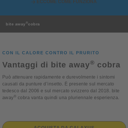
ECCOME COME FUNZIONA
®
bite away
cobra
CON IL CALORE CONTRO IL PRURITO
®
Vantaggi di bite away
cobra
Può attenuare rapidamente e durevolmente i sintomi
causati da punture d’insetto. È presente sul mercato
tedesco dal 2006 e sul mercato svizzero dal 2018. bite
®
away
cobra vanta quindi una pluriennale esperienza.
ACQUISTA DA GALAXUS