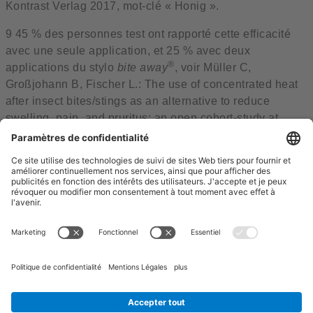
Kontrast Verlag 2017, mot-clé « Honig ».
9 45 % des personnes test ont rapporté cette efficacité
avec une seule application, et 25 % avec deux
®
applications du stylo
bite away
, voir Müller C,
Großjohann B, Fischer L.: The use of concentrated heat
after insect bites/stings as an alternative to reduce
swelling, pain, and pruritus: an open cohort-study at
German beaches and bathing-lakes. In: Clinical,
Cosmetic and Investigational Dermatology 2011; 4: 191-
196. DOI: 10.2147/ccid.s27825
Language Selection
PRINCIPE DE FONCTIONNEMENT
Comment ça fonctionne
Un service de contact