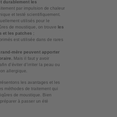
t durablement les
aitement par impulsion de chaleur
nique et testé scientifiquement.
uellement utilisés pour le
qûres de moustique, on trouve
les
 et les patches
;
primés est utilisée dans de rares
grand-mère peuvent apporter
raire.
Mais il faut y avoir
in d’éviter d’irriter la peau ou
on allergique.
résentons les avantages et les
es méthodes de traitement qui
piqûres de moustique. Bien
préparer à passer un été