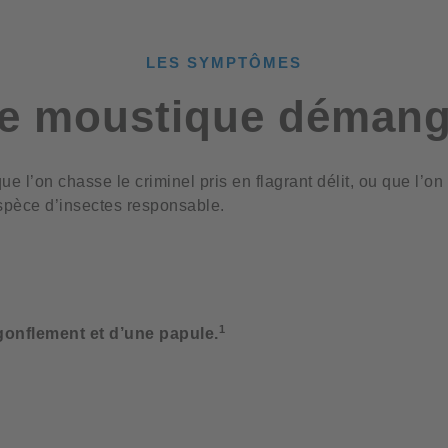
LES SYMPTÔMES
e moustique démange..
e l’on chasse le criminel pris en flagrant délit, ou que l’o
’espèce d’insectes responsable.
1
onflement et d’une papule.