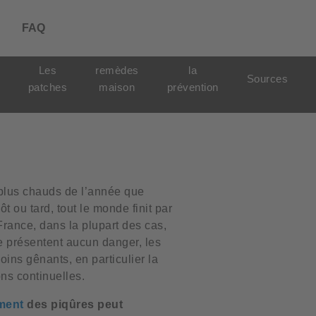
FAQ
Les
remèdes
la
Sources
patches
maison
prévention
 plus chauds de l’année que
t ou tard, tout le monde finit par
France, dans la plupart des cas,
e présentent aucun danger, les
ns gênants, en particulier la
ns continuelles.
ement
des piqûres peut