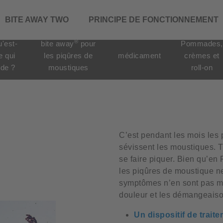
BITE AWAY TWO
PRINCIPE DE FONCTIONNEMENT
®
'est-
bite away
pour
Pommades,
e qui
les piqûres de
médicament
crèmes et
ide ?
moustiques
roll-on
C’est pendant les mois les
sévissent les moustiques. Tô
se faire piquer. Bien qu’en 
les piqûres de moustique n
symptômes n’en sont pas moi
douleur et les démangeaiso
Un dispositif de trait