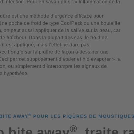
d’infection. Pour en savoir plus : « Inflammation de la
a piqûre est une méthode d’urgence efficace pour
Une poche de froid de type CoolPack ou une bouteille
n, on peut aussi appliquer de la salive sur la peau, car
 fraîcheur. Dans la plupart des cas, le froid ne
 est appliqué, mais l’effet ne dure pas.
ec l’ongle sur la piqûre de façon à dessiner une
Ceci permet supposément d’étaler et « d’évaporer » la
n, ou simplement d’interrompre les signaux de
te hypothèse.
®
BITE AWAY
POUR LES PIQÛRES DE MOUSTIQUE
®
o bite away
, traite 