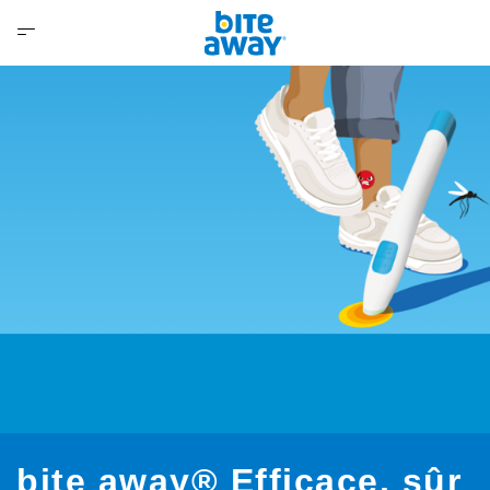
bite away® Efficace, sûr